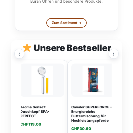
Buran Uhren und besondere Produkte.
Zum Sortiment →
Unsere Bestseller
‹
›
Aroma Sense®
Cavalor SUPERFORCE –
Caval
Duschkopf SPA-
Energiereiche
ausge
PERFECT
Futtermischung für
Sportm
Hochleistungspferde
Pferd
CHF
119.00
CHF
30.60
CHF
2